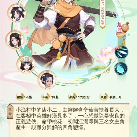
小漁村中的店小二，由嬸嬸含辛茹苦扶養長大，
在客棧中英雄好漢見多了，一心想做除暴安良的
正義遊俠。命帶桃花，初闖江湖即與三名女主角
產生一段難分難解的四角戀情。