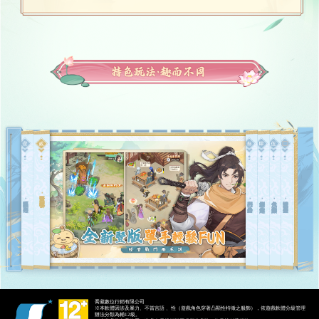
全新豎版，單手輕鬆FUN
豎造經典，趣而不同
出門在外，身份自己給
多線劇情，命運由你定
六代角色，讓你耍個夠
迷宮探險，彩蛋砸不停
喬葳數位行銷有限公司
※本軟體因涉及暴力、不當言語 、性（遊戲角色穿著凸顯性特徵之服飾），依遊戲軟體分級管理
辦法分類為輔12級。